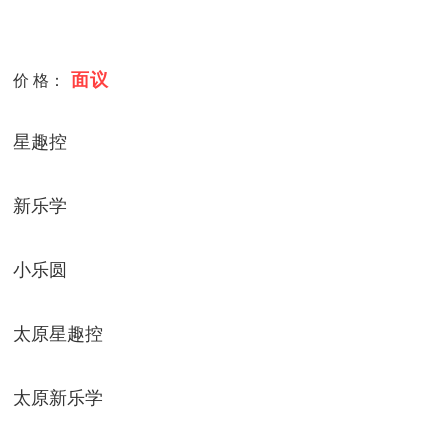
面议
价 格：
星趣控
新乐学
小乐圆
太原星趣控
太原新乐学