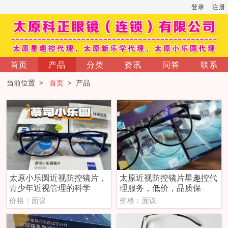
登录
注册
首页
产品
分类
资讯
问答
联系
当前位置 >
首页
> 产品
太原小乐圆近视防控镜片，
太原近视防控镜片星趣控代
青少年近视管理的科学
理服务，低价，品质保
价格：面议
价格：面议