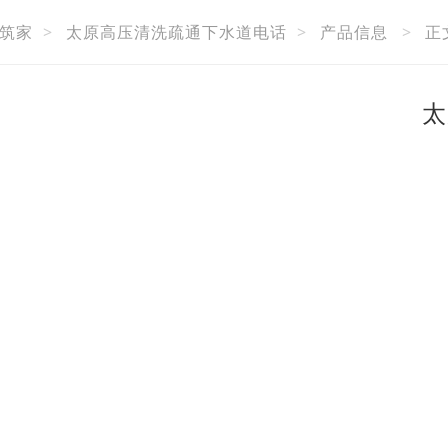
筑家
>
太原高压清洗疏通下水道电话
>
产品信息
>
正
太