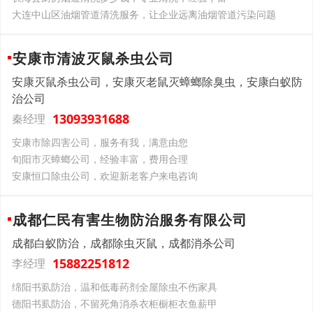
大连中山区油烟管道清洗服务，让企业远离油烟管道污染问题
安康市清波灭鼠杀虫公司
安康灭鼠杀虫公司，安康灭老鼠灭蟑螂除臭虫，安康白蚁防
治公司
13093931688
秦经理
安康市除四害公司，服务有我，满意由您
旬阳市灭蟑螂公司，经验丰富，费用合理
安康恒口除虫公司，欢迎新老客户来电咨询
成都仁民有害生物防治服务有限公司
成都白蚁防治，成都除虫灭鼠，成都消杀公司
15882251812
李经理
绵阳书虱防治，温和低毒药剂全屋除虫不伤家具
德阳书虱防治，不留死角消杀衣柜橱柜衣鱼薪甲