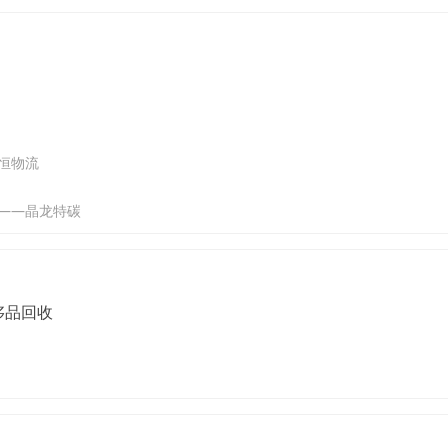
恒物流
析——晶龙特碳
侈品回收