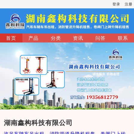
登录
注册
首页
产品
分类
资讯
问答
联系
湖南鑫构科技有限公司
汽吊车随车吊出租，消防管道升降机租售，卷闸门上砖