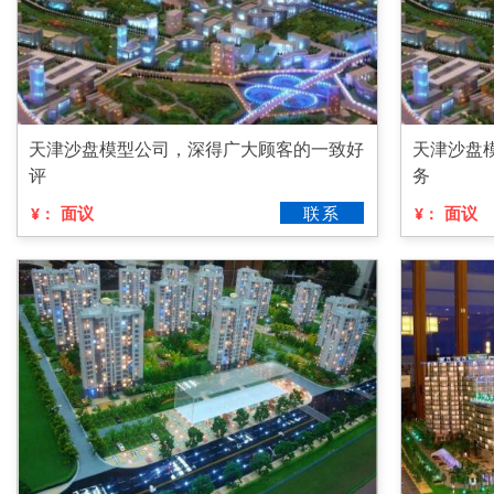
天津沙盘模型公司，深得广大顾客的一致好
天津沙盘
评
务
面议
联系
面议
¥：
¥：