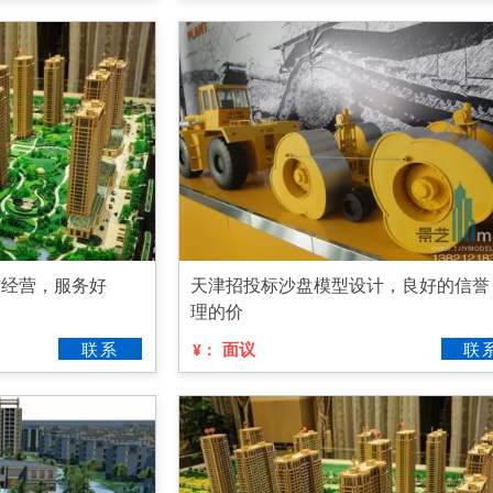
信经营，服务好
天津招投标沙盘模型设计，良好的信誉
理的价
联系
面议
联
¥：