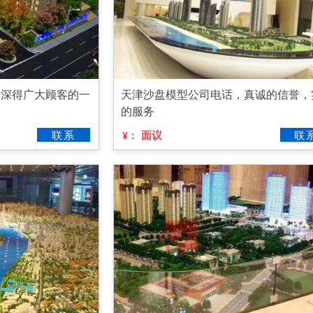
，深得广大顾客的一
天津沙盘模型公司电话，真诚的信誉，
的服务
联系
面议
联
¥：