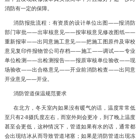
消防有一定的保障。
消防报批流程：有资质的设计单位出图——报消防
部门审批——出审核意见——按审核意见修改图纸——
重新报审——出同意施工意见——把施工图原件及审校
意见复印件报物管公司存档——施工——调试——专业
单位检测——出检测报告——报原审核单位验收——现
场验收——出合格意见——开业前消防检查——出同意
开业意见——开业。
消防管道保温规范要求
在北方，冬天室内如果没有暖气的话，温度常常低
至只有2-8摄氏度左右，而室外则会更冷，到了晚上温度
甚至会更低，这种情况下，管道如果有水的话，通常都
会出现结冰从而导致管道堵塞；如果是消防管道出现冻