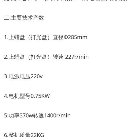
二
.
主要技术产数
1.
上蜡盘（打光盘）直径
Φ285mm
2.
上蜡盘（打光盘）转速
227r/min
3.
电源电压
220v
4.
电机型号
0.75KW
5.
功率
370w
转速
1400r/min
6.
整机质量
22KG