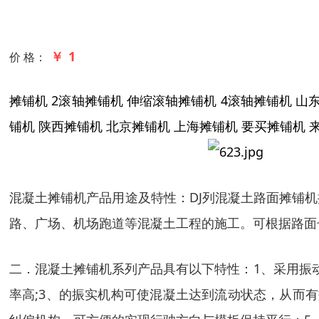
￥ 1
价 格：
摊铺机
2
滚轴摊铺机
伸缩滚轴摊铺机
4
滚轴摊铺机
山
铺机
陕西摊铺机
北京摊铺机
上海摊铺机
要买摊铺机
混凝土摊铺机产品用途及特性：
DJ
列混凝土路面摊铺机
路、广场、机场跑道等混凝土工程的施工。可根据路面
二．混凝土摊铺机系列产品具有以下特性：
1
、
采用振
率高
;3
、的振实机构可使混凝土达到流动状态，从而有