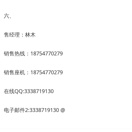
六、
售经理：林木
销售热线：
18754770279
销售座机：
18754770279
在线
QQ:3338719130
电子邮件
2:3338719130 @