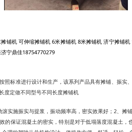
东摊铺机
可伸缩摊铺机
6
米摊铺机
8
米摊铺机
济宁摊铺机
来济宁鼎佳
18754770279
按照标准进行设计和生产，
该系列产品具有摊铺、振实
长度定做不同型号不同长度摊铺机
动滚实施振实与提浆，振动频率高，密实效果好；
2
、摊
效的保证混凝土的密实，特别是对于低塌落度混凝土，