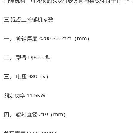
纠偏机构，可方便的实现行驶方向与模板保持平行；
5
三
.
混凝土摊铺机参数
一、
摊铺厚度
≤200-300mm
（
mm
）
二、
型号
DJ6000
型
三、
电压
380
（
V
）
额定功率
11.5KW
四、
辊轴直径
219
（
mm
）