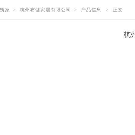
筑家
>
杭州布健家居有限公司
>
产品信息
>
正文
杭