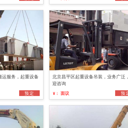
搬运服务，起重设备
北京昌平区起重设备吊装，业务广泛
迎咨询
预定
面议
预
¥：