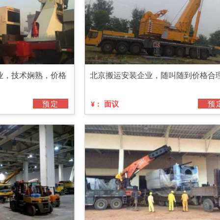
业，技术娴熟，价格
北京搬运安装企业，随叫随到价格合
预定
面议
预
¥：