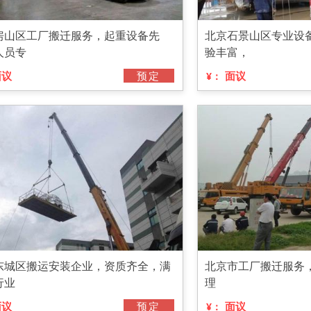
房山区工厂搬迁服务，起重设备先
北京石景山区专业设
人员专
验丰富，
面议
预定
面议
¥：
东城区搬运安装企业，资质齐全，满
北京市工厂搬迁服务
行业
理
面议
预定
面议
¥：