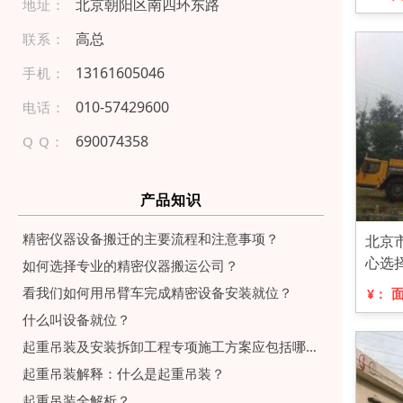
北京朝阳区南四环东路
地址：
高总
联系：
1 31 61 605 0 46
手机：
010 -57 4 296 00
电话：
690074358
Q Q：
产品知识
精密仪器设备搬迁的主要流程和注意事项？
北京
心选
如何选择专业的精密仪器搬运公司？
看我们如何用吊臂车完成精密设备安装就位？
¥：
什么叫设备就位？
起重吊装及安装拆卸工程专项施工方案应包括哪些内容？
起重吊装解释：什么是起重吊装？
起重吊装全解析？