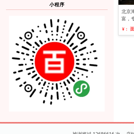
小程序
北京
富，
¥：