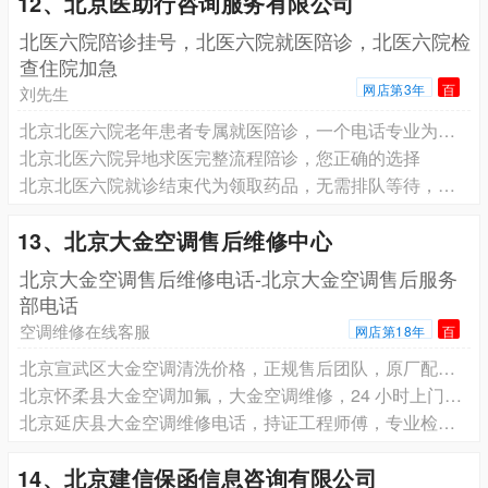
12、北京医助行咨询服务有限公司
北医六院陪诊挂号，北医六院就医陪诊，北医六院检
查住院加急
网店第3年
百
刘先生
北京北医六院老年患者专属就医陪诊，一个电话专业为您服务
北京北医六院异地求医完整流程陪诊，您正确的选择
北京北医六院就诊结束代为领取药品，无需排队等待，轻松就诊
13、北京大金空调售后维修中心
北京大金空调售后维修电话-北京大金空调售后服务
部电话
空调维修在线客服
网店第18年
百
北京宣武区大金空调清洗价格，正规售后团队，原厂配件质量有保障
北京怀柔县大金空调加氟，大金空调维修，24 小时上门服务
北京延庆县大金空调维修电话，持证工程师傅，专业检测定位故障
14、北京建信保函信息咨询有限公司