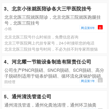
3、北京小张就医陪诊各大三甲医院挂号
北京北医三院就医陪诊，北京北医三院就医跑腿挂
号，北医三院挂号
网店第6年
百
小韩
北京北医三院号什么时候挂，免费信息咨询
北京三甲医院网上代挂专家号，24小时接听您的电话
北京北医三院挂号放号时间，不必为挂不到专家而烦恼
4、河北耀一节能设备制造有限责任公司
公司生产PNCR脱硝、SNCR脱硝、SCR脱硝、高分
子脱硝剂适用于链条炉脱硝、循环流化床锅炉脱硝、
生
网店第1年
百
田经理
5、通州清洗管道公司
通州清洗管道，通州化粪池清理，通州环卫抽粪