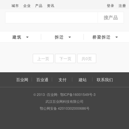
城市
企业
产品
资讯
登录
注册
搜产品
建筑
拆迁
桥梁拆迁
上一页
下一页
共0页
百业网
百业通
支付
建站
联系我们
© 2013 -百业网- 鄂ICP备16001549号-3
武汉百业网科技有限公司
鄂公网安备 42010302000686号