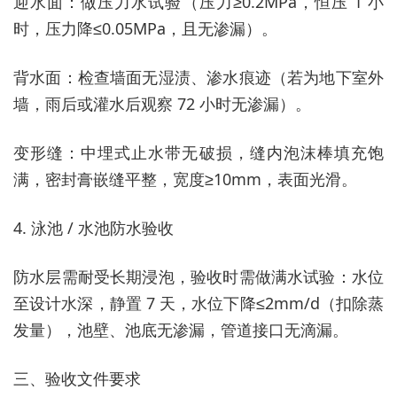
迎水面：做压力水试验（压力≥0.2MPa，恒压 1 小
时，压力降≤0.05MPa，且无渗漏）。
背水面：检查墙面无湿渍、渗水痕迹（若为地下室外
墙，雨后或灌水后观察 72 小时无渗漏）。
变形缝：中埋式止水带无破损，缝内泡沫棒填充饱
满，密封膏嵌缝平整，宽度≥10mm，表面光滑。
4. 泳池 / 水池防水验收
防水层需耐受长期浸泡，验收时需做满水试验：水位
至设计水深，静置 7 天，水位下降≤2mm/d（扣除蒸
发量），池壁、池底无渗漏，管道接口无滴漏。
三、验收文件要求