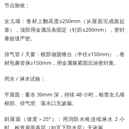
节点验收：
女儿墙：卷材上翻高度≥250mm（从屋面完成面起
算），顶部用金属压条固定（钉距≤200mm），密封
膏嵌缝严密。
排气管 / 天窗：根部做圆锥台（半径≥150mm），卷
材包裹管身≥150mm，用金属箍紧固后涂密封膏。
闭水 / 淋水试验：
平屋面：蓄水 30mm 深，持续 48 小时，检查女儿墙
根部、排气管、落水口无渗漏。
斜屋面（坡度＞25°）：用消防水枪连续淋水 2 小
时，检查屋面基层（如瓦下防水层）无渗漏。