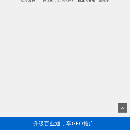
技术支持： 网店ID：35181249 百业网客服：颜艳珍
升级百业通，享GEO推广