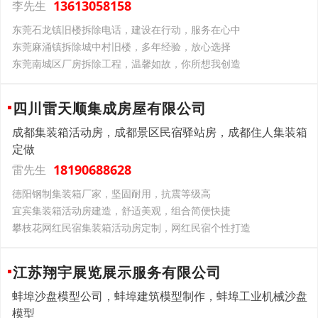
13613058158
李先生
东莞石龙镇旧楼拆除电话，建设在行动，服务在心中
东莞麻涌镇拆除城中村旧楼，多年经验，放心选择
东莞南城区厂房拆除工程，温馨如故，你所想我创造
四川雷天顺集成房屋有限公司
成都集装箱活动房，成都景区民宿驿站房，成都住人集装箱
定做
18190688628
雷先生
德阳钢制集装箱厂家，坚固耐用，抗震等级高
宜宾集装箱活动房建造，舒适美观，组合简便快捷
攀枝花网红民宿集装箱活动房定制，网红民宿个性打造
江苏翔宇展览展示服务有限公司
蚌埠沙盘模型公司，蚌埠建筑模型制作，蚌埠工业机械沙盘
模型