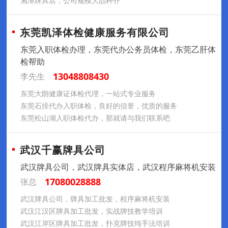
湘潭牌具店，公司规模大品种齐
东莞凯泽体检健康服务有限公司
东莞入职体检办理，东莞代办公务员体检，东莞乙肝体
检帮助
13048808430
李先生
东莞大朗健康证体检代理，一站式专业服务
东莞石排代办入职体检，良好的信誉，优质的服务
东莞松山湖入职体检代办，那就请与我们联系吧
武汉千赢牌具公司
武汉牌具公司，武汉牌具实体店，武汉程序麻将机安装
17080028888
张总
武汉牌具公司，牌具加工批发，程序麻将机安装
武汉江汉区牌具加工批发，实战牌技教学培训
武汉江岸区牌具加工批发，扑克牌技纯手法培训