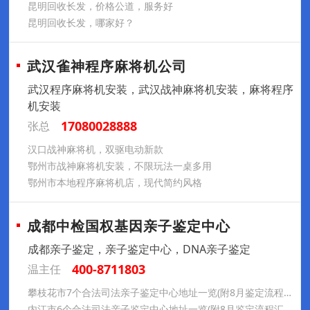
昆明回收长发，价格公道，服务好
昆明回收长发，哪家好？
武汉雀神程序麻将机公司
武汉程序麻将机安装，武汉战神麻将机安装，麻将程序
机安装
17080028888
张总
汉口战神麻将机，双驱电动新款
鄂州市战神麻将机安装，不限玩法一桌多用
鄂州市本地程序麻将机店，现代简约风格
成都中检国权基因亲子鉴定中心
成都亲子鉴定，亲子鉴定中心，DNA亲子鉴定
400-8711803
温主任
攀枝花市7个合法司法亲子鉴定中心地址一览(附8月鉴定流程汇总)
内江市6个合法司法亲子鉴定中心地址一览(附8月鉴定流程汇总)