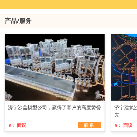
产品/服务
济宁沙盘模型公司，赢得了客户的高度赞誉
济宁建筑
先
面议
联系
面议
¥：
¥：