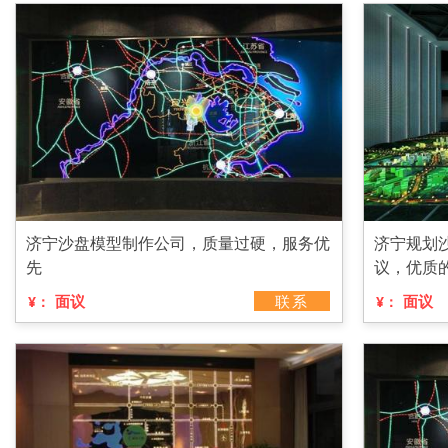
济宁沙盘模型制作公司，质量过硬，服务优
济宁规划
先
议，优质
面议
联系
面议
¥：
¥：