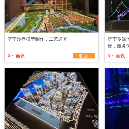
济宁沙盘模型制作，工艺逼真
济宁多媒
硬，服务
面议
联系
面议
¥：
¥：