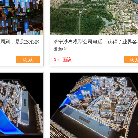
务周到，是您放心的
济宁沙盘模型公司电话，获得了业界各
誉称号
联系
面议
联
¥：