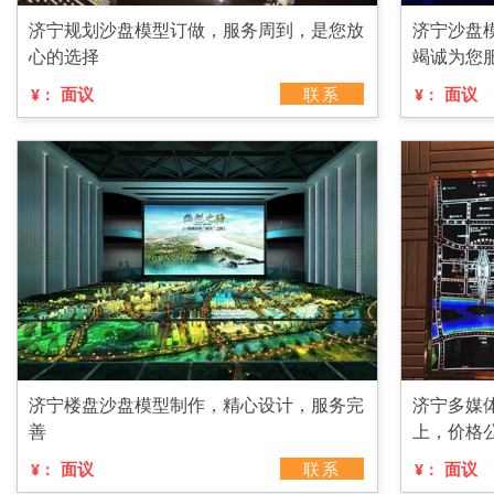
济宁规划沙盘模型订做，服务周到，是您放
济宁沙盘
心的选择
竭诚为您
面议
联系
面议
¥：
¥：
济宁楼盘沙盘模型制作，精心设计，服务完
济宁多媒
善
上，价格
面议
联系
面议
¥：
¥：