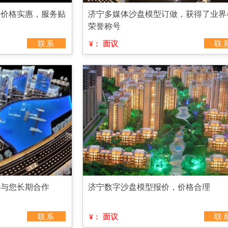
，价格实惠，服务贴
济宁多媒体沙盘模型订做，获得了业界
荣誉称号
联系
面议
联
¥：
待与您长期合作
济宁数字沙盘模型报价，价格合理
联系
面议
联
¥：