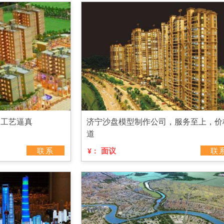
，工艺逼真
济宁沙盘模型制作公司，服务至上，价
道
联系
面议
联
¥：