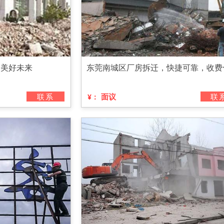
创美好未来
东莞南城区厂房拆迁，快捷可靠，收费
联系
面议
联
¥：