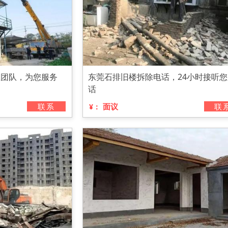
业团队，为您服务
东莞石排旧楼拆除电话，24小时接听您
话
联系
面议
联
¥：