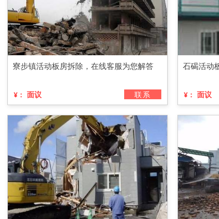
寮步镇活动板房拆除，在线客服为您解答
石碣活动
面议
联系
面议
¥：
¥：