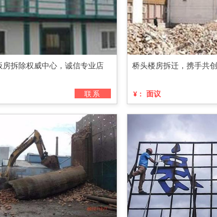
板房拆除权威中心，诚信专业店
桥头楼房拆迁，携手共
联系
面议
¥：