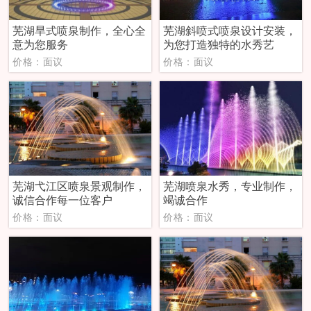
芜湖旱式喷泉制作，全心全
芜湖斜喷式喷泉设计安装，
意为您服务
为您打造独特的水秀艺
价格：面议
价格：面议
芜湖弋江区喷泉景观制作，
芜湖喷泉水秀，专业制作，
诚信合作每一位客户
竭诚合作
价格：面议
价格：面议