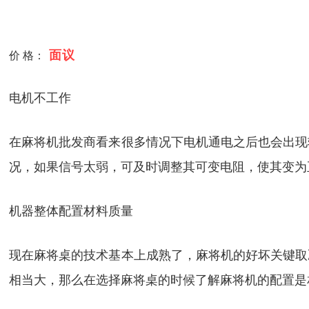
面议
价 格：
电机不工作
在麻将机批发商看来很多情况下电机通电之后也会出现
况，如果信号太弱，可及时调整其可变电阻，使其变为
机器整体配置材料质量
现在麻将桌的技术基本上成熟了，麻将机的好坏关键取
相当大，那么在选择麻将桌的时候了解麻将机的配置是