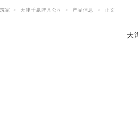
筑家
>
天津千赢牌具公司
>
产品信息
>
正文
天