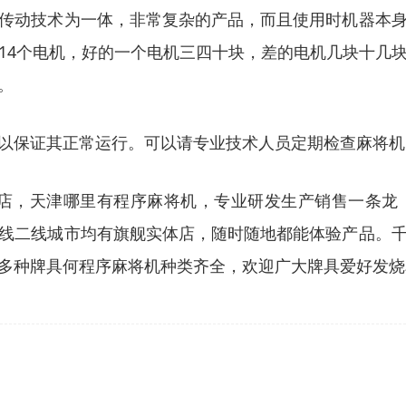
传动技术为一体，非常复杂的产品，而且使用时机器本
14个电机，好的一个电机三四十块，差的电机几块十几
。
以保证其正常运行。可以请专业技术人员定期检查麻将机
具店，天津哪里有程序麻将机，专业研发生产销售一条龙
线二线城市均有旗舰实体店，随时随地都能体验产品。
多种牌具何程序麻将机种类齐全，欢迎广大牌具爱好发烧