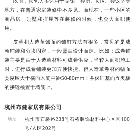
以前，软包大多运用于宾馆、会所、KTV、会议室等
地方，在普通家庭装修中不多见。而现在，一些小区的
商品房、别墅和排屋等在装修的时候，也会大面积使
用。
皮革和人造革饰面的铺钉方法有很多，常见的是成
卷铺装和分块固定，一般需由设计而定。比如：成卷铺
装主要是由于人造革材料可成卷供应，当较大面积施工
时，进行成卷铺装更加方便快捷。但人造革卷材的幅面
宽度应大于横向木筋中距50-80mm；并保证基面五夹板
的接缝须置于墙筋上。
杭州布健家居有限公司
杭州市石桥路238号石桥装饰材料中心Ａ区100
地址：
号/Ａ区202号