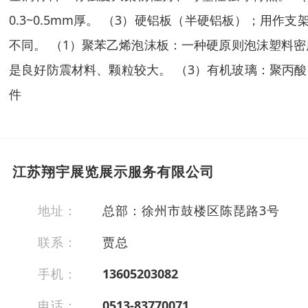
0.3~0.5mm厚。 （3）硬铝板（半硬铝板）；
不同。 （1）聚苯乙烯泡沫板：一种硬原则泡沫塑料
是良好防震材料、颗粒较大。 （3）有机玻璃：聚丙
件
江苏翔宇展览展示服务有限公司
地址：
总部：徐州市鼓楼区陈琵路3号
联系：
贾总
手机：
13605203082
电话：
0513-83770071