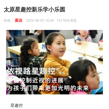
太原星趣控新乐学小乐圆
面议
价格：
2026-08-05 10:34 10176次浏览
星趣控