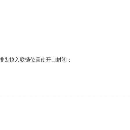
两排齿拉入联锁位置使开口封闭；