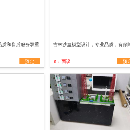
品质和售后服务双重
吉林沙盘模型设计，专业品质，有保
预定
面议
预
¥：