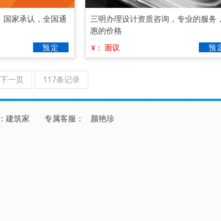
，国家承认，全国通
三明办理设计资质咨询，专业的服务
惠的价格
预定
面议
预
¥：
下一页
117条记录
：建筑家
专
属
客
服
：
颜艳珍