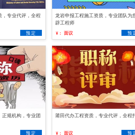
质，专业代评，全程
龙岩申报工程施工资质，专业团队为
辟工程师
预定
面议
预
¥：
，正规机构，专业团
莆田代办工程资质，专业代评，全程
预定
面议
预
¥：