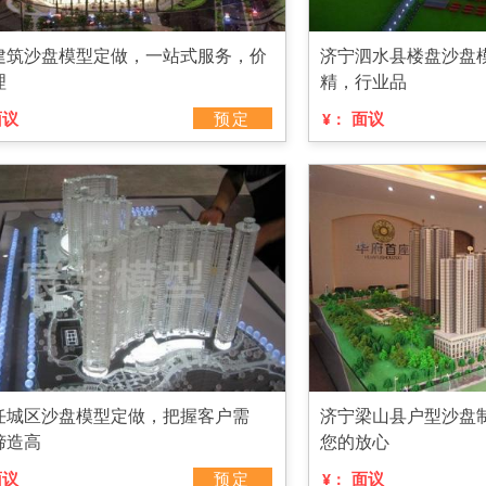
建筑沙盘模型定做，一站式服务，价
济宁泗水县楼盘沙盘
理
精，行业品
面议
预定
面议
¥：
任城区沙盘模型定做，把握客户需
济宁梁山县户型沙盘
缔造高
您的放心
面议
预定
面议
¥：