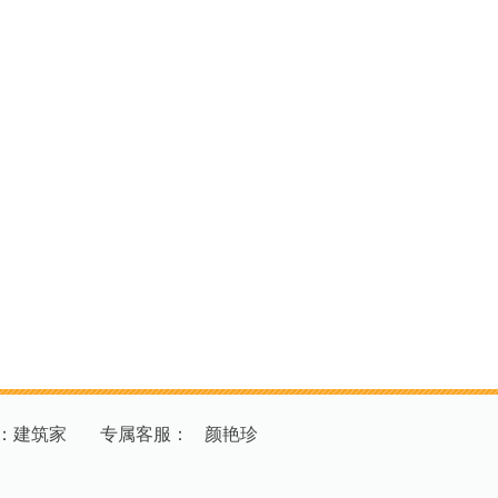
：建筑家
专
属
客
服
：
颜艳珍