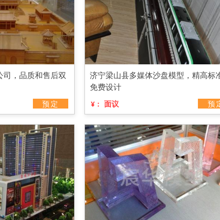
公司，品质和售后双
济宁梁山县多媒体沙盘模型，精高标
免费设计
预定
面议
预
¥：