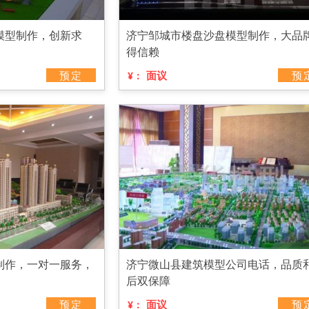
模型制作，创新求
济宁邹城市楼盘沙盘模型制作，大品
得信赖
预定
面议
预
¥：
制作，一对一服务，
济宁微山县建筑模型公司电话，品质
后双保障
预定
面议
预
¥：