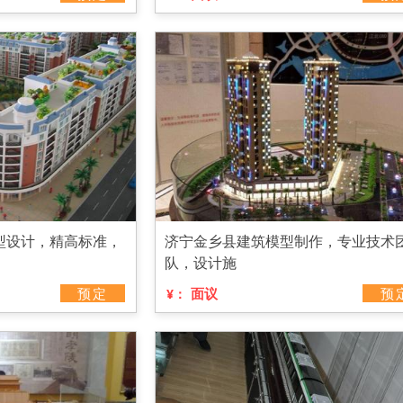
型设计，精高标准，
济宁金乡县建筑模型制作，专业技术
队，设计施
预定
面议
预
¥：