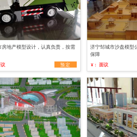
市房地产模型设计，认真负责，按需
济宁邹城市沙盘模型
保障
面议
预定
面议
¥：