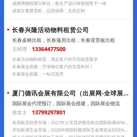
成都博物馆展示柜台，集生产设计研发销售于一体
成都古董展览柜，品质保障，支持定制
长春兴隆活动物料租赁公司
长春桌椅出租，长春篷房出租，长春背景板出租
13364477500
王经理
长春活动物料租赁，满足客户的不同租赁要求
长春展会搭建，节省每位客户的宝贵时间！
长春展会搭建，一站式选齐
厦门德讯会展有限公司（出展网-全球展会预
国际展会代理预订，国际展会搭建，国际展会物流
13799297801
徐女士
布局欧亚鞋类市场：2027年土耳其伊斯坦布尔国际鞋展AYMOD参展推荐
开拓欧洲五金市场：2028年德国科隆国际五金博览会EISENWARENMESSE参展推荐