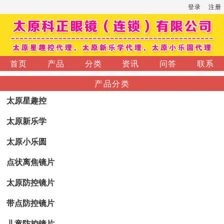
登录
注册
首页
产品
分类
资讯
问答
联系
产品分类
太原星趣控
太原新乐学
太原小乐圆
点状离焦镜片
太原防控镜片
带点防控镜片
儿童防控镜片