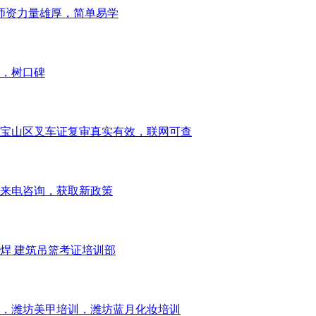
师资力量雄厚，简单易学
，树口碑
宝山区叉车证复审真实有效，联网可查
来电咨询，获取新政策
焊 建筑吊篮考证培训部
，潍坊美甲培训，潍坊蓝月化妆培训