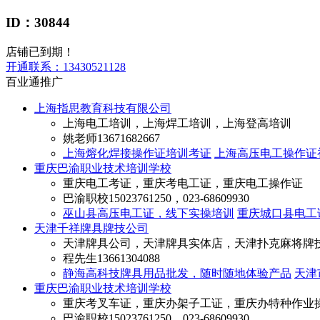
ID：30844
店铺已到期！
开通联系：
13430521128
百业通推广
上海指思教育科技有限公司
上海电工培训，上海焊工培训，上海登高培训
姚老师
13671682667
上海熔化焊接操作证培训考证
上海高压电工操作证
重庆巴渝职业技术培训学校
重庆电工考证，重庆考电工证，重庆电工操作证
巴渝职校
15023761250，023-68609930
巫山县高压电工证，线下实操培训
重庆城口县电工
天津千祥牌具牌技公司
天津牌具公司，天津牌具实体店，天津扑克麻将牌
程先生
13661304088
静海高科技牌具用品批发，随时随地体验产品
天津
重庆巴渝职业技术培训学校
重庆考叉车证，重庆办架子工证，重庆办特种作业
巴渝职校
15023761250，023-68609930