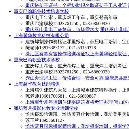
重庆搭架子证书，全程协助报名取证架子工从业证
重庆巴渝职业技术培训学校
重庆电工年审，重庆焊工年审，重庆登高年审
重庆巴渝职校
15023761250，023-68609930
重庆巫山县电工证复审，市场需求大
重庆巫山县电
上海馨华教育科技有限公司
建筑焊割操作资格证哪里报名，低压电工培训，宝
陈老师
13816383177，021-59159378
徐汇区有毒有害操作培训考证找上海馨华轻松取证
重庆巴渝职业技术学校
重庆焊工考证，重庆考焊工证，重庆焊工培训考证
重庆巴渝职校
15023761250，023-68609930
秀山办理焊工证，价格合理，安全可靠
重庆忠县建
上海馨华教育技能培训
上海培训建筑八大员，上海城乡建筑特种操作，上
陈老师
13681700681，021-56800887
上海馨华常年培训住建委建筑资格考证办理
宝山区
潍坊蓝月摄影化妆专业培训学校
潍坊摄影培训班，潍坊美容化妆培训，潍坊美甲美
苏玉兰
18953601127
潍坊蓝月国际摄影师培训，潍坊摄影培训，摄影学