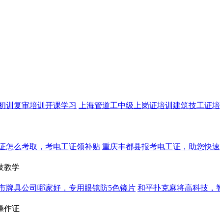
初训复审培训开课学习
上海管道工中级上岗证培训建筑技工证培
证怎么考取，考电工证领补贴
重庆丰都县报考电工证，助您快速
技教学
市牌具公司哪家好，专用眼镜防5色镜片
和平扑克麻将高科技，
操作证