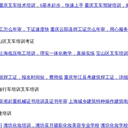
重庆叉车技术培训，0基本起步，快速上手
重庆叉车驾驶培训，
工怎么年审，下证速度快
重庆云阳县焊工证怎么年审，用心服务
山区叉车培训考证
上海低压电工培训，理实一体化教学，真操实练
宝山区叉车培训
筑焊工证，报名时间短，费用低
重庆垫江县考建筑焊工证，详细
海行车培训叉车培训
吴淞起重机械证书培训及证书年审
上海城乡建筑特种操作建筑电
睫培训
习
潍坊化妆培训，潍坊蓝月摄影化妆美容专业学校
潍坊化妆学校