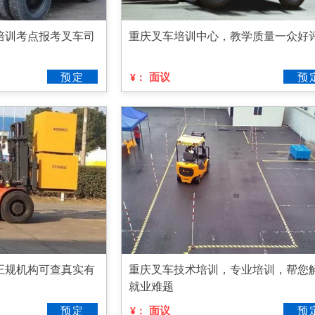
培训考点报考叉车司
重庆叉车培训中心，教学质量一众好
预定
面议
预
¥：
正规机构可查真实有
重庆叉车技术培训，专业培训，帮您
就业难题
预定
面议
预
¥：