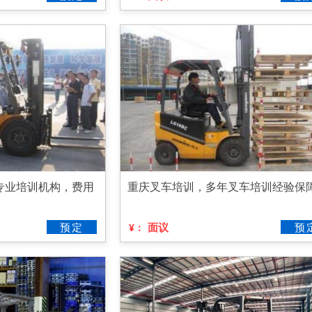
专业培训机构，费用
重庆叉车培训，多年叉车培训经验保
预定
面议
预
¥：