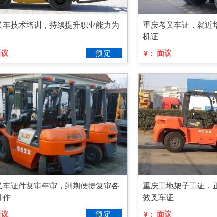
叉车技术培训，持续提升职业能力为
重庆考叉车证，就近
机证
面议
预定
面议
¥：
叉车证件复审年审，到期便捷复审各
重庆工地架子工证，
种作
效叉车证
面议
预定
面议
¥：