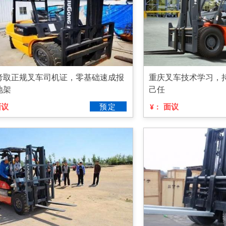
考取正规叉车司机证，零基础速成报
重庆叉车技术学习，
地架
己任
面议
预定
面议
¥：