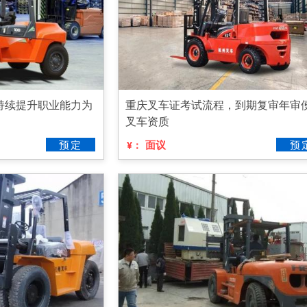
持续提升职业能力为
重庆叉车证考试流程，到期复审年审
叉车资质
预定
面议
预
¥：