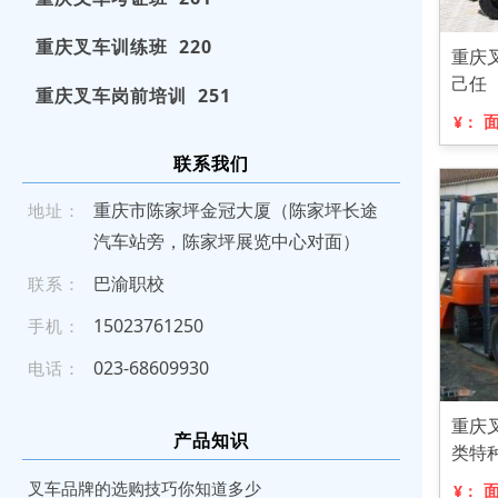
重庆叉车训练班 220
重庆
己任
重庆叉车岗前培训 251
¥：
联系我们
重庆市陈家坪金冠大厦（陈家坪长途
地址：
汽车站旁，陈家坪展览中心对面）
巴渝职校
联系：
150 2 37 612 50
手机：
023 -6 86 09 9 3 0
电话：
重庆
产品知识
类特
叉车品牌的选购技巧你知道多少
¥：