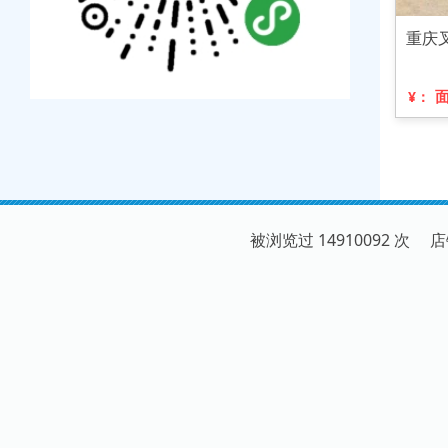
重庆
¥：
被浏览过 14910092 次