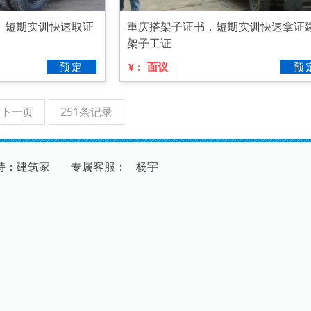
，短期实训快速取证
重庆搭架子证书，短期实训快速拿证
架子工证
预定
面议
预
¥：
下一页
251条记录
持：建筑家
专
属
客
服
：
杨宇