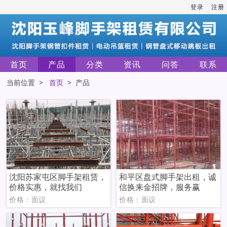
登录
注册
首页
产品
分类
资讯
问答
联系
当前位置 >
首页
> 产品
沈阳苏家屯区脚手架租赁，
和平区盘式脚手架出租，诚
价格实惠，就找我们
信换来金招牌，服务赢
价格：面议
价格：面议