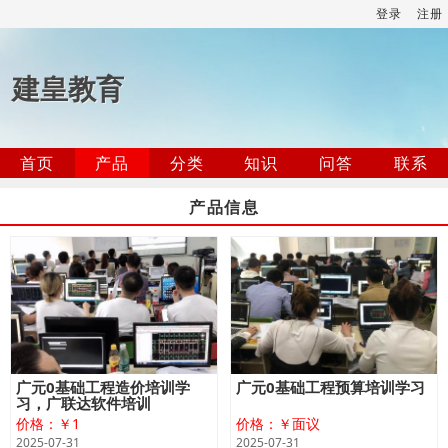
登录
注册
建皇教育
首页
产品
分类
知识
问答
联系
产品信息
广元0基础工程造价培训学
广元0基础工程预算培训学习
习，广联达软件培训
价格：￥1
价格：￥面议
2025-07-31
2025-07-31