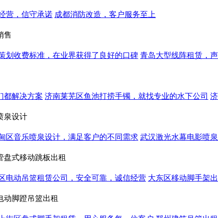
经营，信守承诺
成都消防改造，客户服务至上
销售
策划收费标准，在业界获得了良好的口碑
青岛大型线阵租赁，声
们都解决方案
济南莱芜区鱼池打捞手镯，就找专业的水下公司
济
喷泉设计
甸区音乐喷泉设计，满足客户的不同需求
武汉激光水幕电影喷泉
管盘式移动跳板出租
区电动吊篮租赁公司，安全可靠，诚信经营
大东区移动脚手架出
电动脚蹬吊篮出租