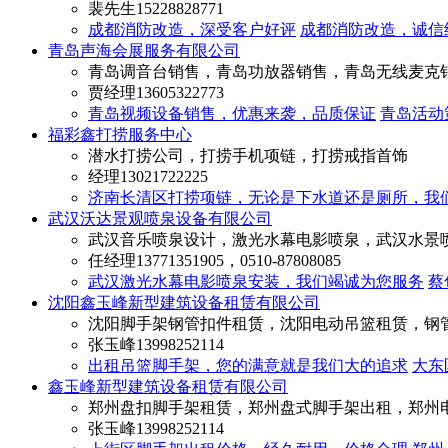
裴先生
15228828771
成都消防改造，深受客户好评
成都消防改造，诚信
青岛声海会展服务有限公司
青岛调音台销售，青岛功放器销售，青岛无线麦克
贾经理
13605322773
青岛视频设备销售，优惠来袭，品质保证
青岛活动
福彩鑫打捞服务中心
潜水打捞公司，打捞手机项链，打捞戒指首饰
经理
13021722225
济南长清区打捞项链，无论是下水道还是厕所，我
武汉沃达景观喷泉设备有限公司
武汉音乐喷泉设计，激光水幕电影喷泉，武汉水景
任经理
13771351905，0510-87808085
武汉激光水幕电影喷泉安装，我们竭诚为您服务
蔡
沈阳鑫玉峰新型建筑设备租赁有限公司
沈阳脚手架钢管扣件租赁，沈阳电动吊篮租赁，钢
张玉峰
13998252114
出租吊篮脚手架，您的满意就是我们大的追求
大东
鑫玉峰新型建筑设备租赁有限公司
郑州盘扣脚手架租赁，郑州盘式脚手架出租，郑州
张玉峰
13998252114