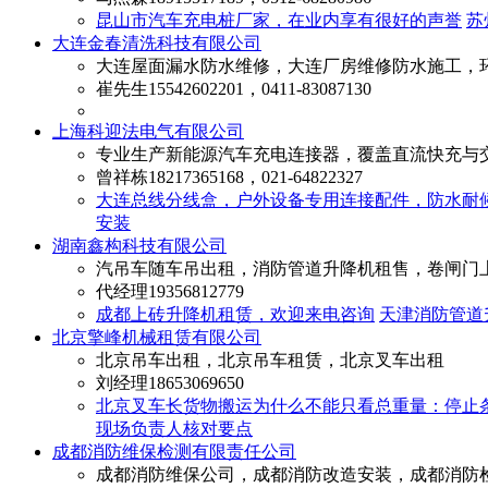
昆山市汽车充电桩厂家，在业内享有很好的声誉
苏
大连金春清洗科技有限公司
大连屋面漏水防水维修，大连厂房维修防水施工，
崔先生
15542602201，0411-83087130
上海科迎法电气有限公司
专业生产新能源汽车充电连接器，覆盖直流快充与
曾祥栋
18217365168，021-64822327
大连总线分线盒，户外设备专用连接配件，防水耐
安装
湖南鑫构科技有限公司
汽吊车随车吊出租，消防管道升降机租售，卷闸门
代经理
19356812779
成都上砖升降机租赁，欢迎来电咨询
天津消防管道
北京擎峰机械租赁有限公司
北京吊车出租，北京吊车租赁，北京叉车出租
刘经理
18653069650
北京叉车长货物搬运为什么不能只看总重量：停止
现场负责人核对要点
成都消防维保检测有限责任公司
成都消防维保公司，成都消防改造安装，成都消防