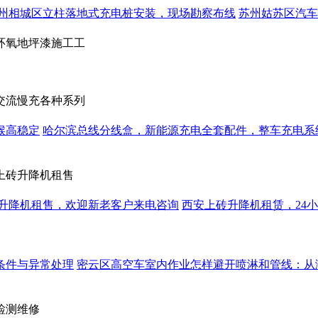
州相城区立柱落地式充电桩安装，现场勘察布线
苏州姑苏区汽车
环氧地坪漆施工工
交流慢充各种系列
候高稳定
哈尔滨总线分线盒，新能源充电全套配件，整车充电系
上砖升降机租售
升降机租售，欢迎新老客户来电咨询
西安上砖升降机租赁，24
条件与异常处理
密云区高空车室内作业怎样避开喷淋和管线：从
检测维修