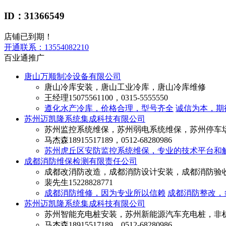
ID：31366549
店铺已到期！
开通联系：
13554082210
百业通推广
唐山万顺制冷设备有限公司
唐山冷库安装，唐山工业冷库，唐山冷库维修
王经理
15075561100，0315-5555550
遵化水产冷库，价格合理，型号齐全
诚信为本，期
苏州迈凯隆系统集成科技有限公司
苏州监控系统维保，苏州弱电系统维保，苏州停车
马杰森
18915517189，0512-68280986
苏州虎丘区安防监控系统维保，专业的技术平台和
成都消防维保检测有限责任公司
成都改消防改造，成都消防设计安装，成都消防验
裴先生
15228828771
成都消防维修，因为专业所以信赖
成都消防整改，
苏州迈凯隆系统集成科技有限公司
苏州智能充电桩安装，苏州新能源汽车充电桩，非
马杰森
18915517189，0512-68280986